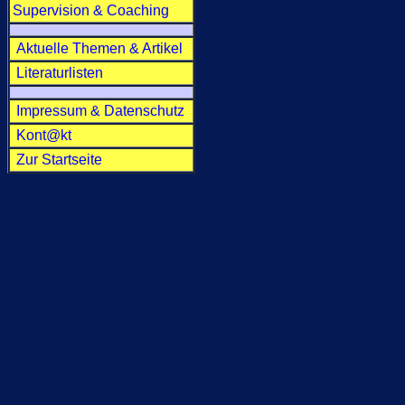
Supervision & Coaching
-
Aktuelle Themen & Artikel
Literaturlisten
-
Impressum
& Datenschutz
Kont@kt
Zur Startseite