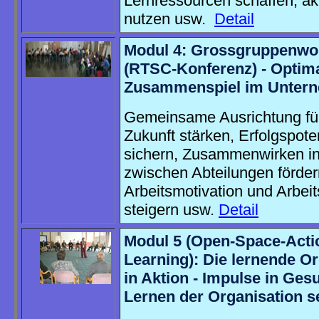
Lernressourcen schaffen, ak
nutzen usw.
Detail
Modul 4: Grossgruppenwo
(RTSC-Konferenz) - Optim
Zusammenspiel im Unter
Gemeinsame Ausrichtung für
Zukunft stärken, Erfolgspote
sichern, Zusammenwirken i
zwischen Abteilungen förder
Arbeitsmotivation und Arbei
steigern usw.
Detail
Modul 5 (Open-Space-Acti
Learning): Die lernende O
in Aktion - Impulse in Ges
Lernen der Organisation s