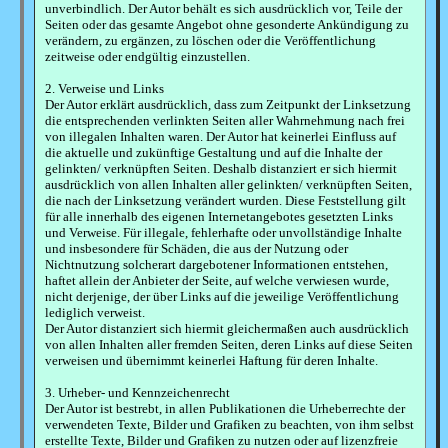
unverbindlich. Der Autor behält es sich ausdrücklich vor, Teile der
Seiten oder das gesamte Angebot ohne gesonderte Ankündigung zu
verändern, zu ergänzen, zu löschen oder die Veröffentlichung
zeitweise oder endgültig einzustellen.
2. Verweise und Links
Der Autor erklärt ausdrücklich, dass zum Zeitpunkt der Linksetzung
die entsprechenden verlinkten Seiten aller Wahrnehmung nach frei
von illegalen Inhalten waren. Der Autor hat keinerlei Einfluss auf
die aktuelle und zukünftige Gestaltung und auf die Inhalte der
gelinkten/ verknüpften Seiten. Deshalb distanziert er sich hiermit
ausdrücklich von allen Inhalten aller gelinkten/ verknüpften Seiten,
die nach der Linksetzung verändert wurden. Diese Feststellung gilt
für alle innerhalb des eigenen Internetangebotes gesetzten Links
und Verweise. Für illegale, fehlerhafte oder unvollständige Inhalte
und insbesondere für Schäden, die aus der Nutzung oder
Nichtnutzung solcherart dargebotener Informationen entstehen,
haftet allein der Anbieter der Seite, auf welche verwiesen wurde,
nicht derjenige, der über Links auf die jeweilige Veröffentlichung
lediglich verweist.
Der Autor distanziert sich hiermit gleichermaßen auch ausdrücklich
von allen Inhalten aller fremden Seiten, deren Links auf diese Seiten
verweisen und übernimmt keinerlei Haftung für deren Inhalte.
3. Urheber- und Kennzeichenrecht
Der Autor ist bestrebt, in allen Publikationen die Urheberrechte der
verwendeten Texte, Bilder und Grafiken zu beachten, von ihm selbst
erstellte Texte, Bilder und Grafiken zu nutzen oder auf lizenzfreie