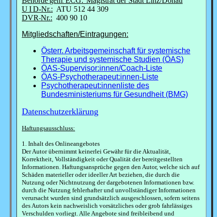
Behörde
gem
ECG:
Magistrat der Stadt Linz/Donau
.
U
I
D-Nr.:
ATU 512 44 309
DVR
Nr.:
400 90 10
-
Mitgliedschaften/Eintragungen:
Österr. Arbeitsgemeinschaft für systemische
Therapie und systemische Studien (ÖAS)
ÖAS-Supervisor:innen/Coach-Liste
ÖAS-Psychotherapeut:innen-Liste
Psychotherapeut:innenliste des
Bundesministeriums für Gesundheit (BMG)
Datenschutzerklärung
Haftungsausschluss:
1. Inhalt des Onlineangebotes
Der Autor übernimmt keinerlei Gewähr für die Aktualität,
Korrektheit, Vollständigkeit oder Qualität der bereitgestellten
Informationen. Haftungsansprüche gegen den Autor, welche sich auf
Schäden materieller oder ideeller Art beziehen, die durch die
Nutzung oder Nichtnutzung der dargebotenen Informationen bzw.
durch die Nutzung fehlerhafter und unvollständiger Informationen
verursacht wurden sind grundsätzlich ausgeschlossen, sofern seitens
des Autors kein nachweislich vorsätzliches oder grob fahrlässiges
Verschulden vorliegt. Alle Angebote sind freibleibend und