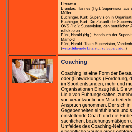
Literatur
Brandau, Hannes (Hg.): Supervision aus 
Müller
Buchinger, Kurt: Supervision in Organisat
Buchinger, Kurt: Die Zukunft der Supervis
ÖVS (Hg.): Supervision, den beruflichen A
reflektieren
Pühl, Harald (Hg.): Handbuch der Supervis
Marhold
Pühl, Harald: Team-Supervision; Vanden
(
weiterführende Literatur zu Supervision
)
Coaching
Coaching ist eine Form der Berat
oder (Entwicklungs-) Förderung, d
im Sport entstanden, mehr und me
Organisationen Einzug hält. Sie wi
Linie von Führungskräften, zune
von verantwortlichen MitarbeiterIn
Anspruch genommen. Der sich in i
Gegebenheiten einfühlende und s
einstellende Coach und die Einb
sachlichen, beziehungsmäßigen u
Umfeldes des Coaching-Nehmers
wesentliche Säulen eines erfolgr