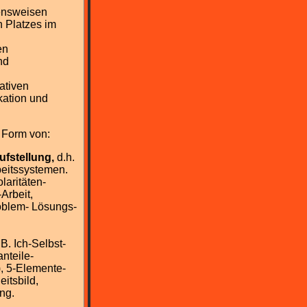
ensweisen
 Platzes im
en
nd
ativen
ation und
n Form von:
fstellung,
d.h.
eitssystemen.
laritäten-
Arbeit,
blem- Lösungs-
B. Ich-Selbst-
anteile-
), 5-Elemente-
itsbild,
ng.