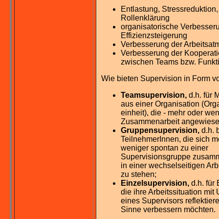
Entlastung, Stressreduktion
Rollenklärung
organisatorische Verbesser
Effizienzsteigerung
Verbesserung der Arbeitsa
Verbesserung der Kooperati
zwischen Teams bzw. Funkt
Wie bieten Supervision in Form v
Teamsupervision,
d.h. für 
aus einer Organisation (Org
einheit), die - mehr oder wen
Zusammenarbeit angewiesen
Gruppensupervision,
d.h. 
TeilnehmerInnen, die sich m
weniger spontan zu einer
Supervisionsgruppe zusam
in einer wechselseitigen Ar
zu stehen;
Einzelsupervision,
d.h. für
die ihre Arbeitssituation mit
eines Supervisors reflektier
Sinne verbessern möchten.