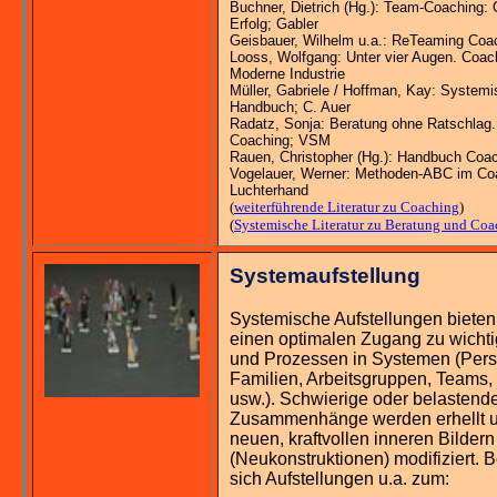
Buchner, Dietrich (Hg.): Team-Coaching
Erfolg; Gabler
Geisbauer, Wilhelm u.a.: ReTeaming Coa
Looss, Wolfgang: Unter vier Augen. Coac
Moderne Industrie
Müller, Gabriele / Hoffman, Kay: System
Handbuch; C. Auer
Radatz, Sonja: Beratung ohne Ratschlag
Coaching; VSM
Rauen, Christopher (Hg.): Handbuch Coa
Vogelauer, Werner: Methoden-ABC im Co
Luchterhand
(
weiterführende Literatur zu Coaching
)
(
Systemische Literatur zu Beratung und Co
Systemaufstellung
Systemische Aufstellungen bieten 
einen optimalen Zugang zu wich
und Prozessen in Systemen (Persö
Familien, Arbeitsgruppen, Teams,
usw.). Schwierige oder belastende 
Zusammenhänge werden erhellt u
neuen, kraftvollen inneren Bildern
(Neukonstruktionen) modifiziert.
sich Aufstellungen u.a. zum: