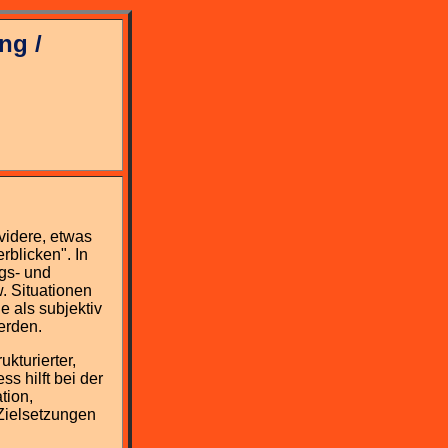
ng /
videre, etwas
rblicken". In
gs- und
. Situationen
e als subjektiv
werden.
ukturierter,
s hilft bei der
tion,
Zielsetzungen