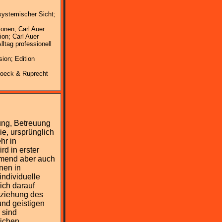
systemischer Sicht;
ionen; Carl Auer
ion; Carl Auer
lltag professionell
ion; Edition
hoeck & Ruprecht
ung, Betreuung
ie, ursprünglich
hr in
rd in erster
hmend aber auch
nen in
ndividuelle
ich darauf
eziehung des
nd geistigen
 sind
eichen