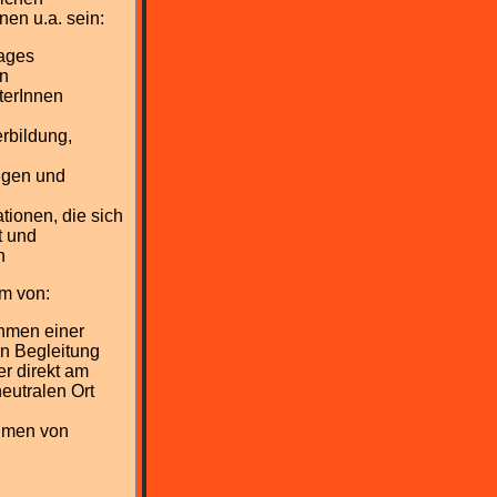
en u.a. sein:
tages
en
terInnen
rbildung,
ngen und
tionen, die sich
t und
n
rm von:
hmen einer
en Begleitung
r direkt am
eutralen Ort
hmen von