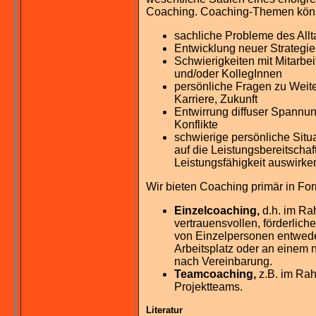
Coaching. Coaching-Themen könn
sachliche Probleme des All
Entwicklung neuer Strategi
Schwierigkeiten mit Mitarbei
und/oder KollegInnen
persönliche Fragen zu Weite
Karriere, Zukunft
Entwirrung diffuser Spannu
Konflikte
schwierige persönliche Situa
auf die Leistungsbereitschaf
Leistungsfähigkeit auswirke
Wir bieten Coaching primär in Fo
Einzelcoaching,
d.h. im Ra
vertrauensvollen, förderlich
von Einzelpersonen entwede
Arbeitsplatz oder an einem n
nach Vereinbarung.
Teamcoaching,
z.B. im Ra
Projektteams.
Literatur