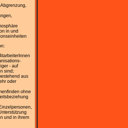
, Abgrenzung,
ungen,
tmosphäre
on in und
ionseinheiten
on:
MitarbeiterInnen
anisations-
iger - auf
 sind;
bestehend aus
ehr oder
menfinden ohne
beitsbeziehung
 Einzelpersonen,
 Unterstützung
en und in ihrem