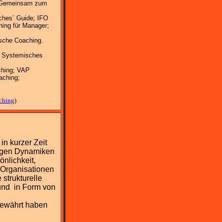
: Gemeinsam zum
ches´ Guide; IFO
hing für Manager;
ische Coaching.
. Systemisches
ching; VAP
aching;
aching
)
in kurzer Zeit
tigen Dynamiken
nlichkeit,
 Organisationen
strukturelle
nd in Form von
 Bewährt haben