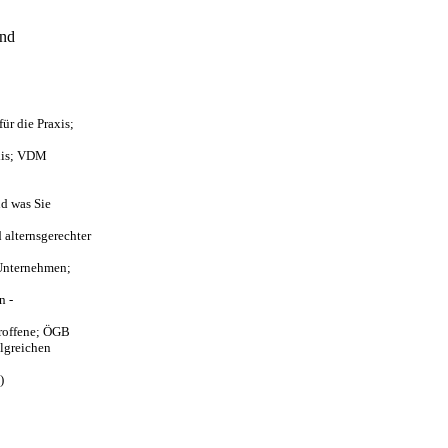
und
ür die Praxis;
axis; VDM
nd was Sie
 alternsgerechter
 Unternehmen;
n -
troffene; ÖGB
olgreichen
)