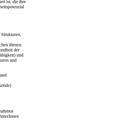
t ist, die ihre
heitspotenzial
 Strukturen,
chen dienen.
undheit der
fähigkeit) und
turen und
 und
kende)
ßnahmen
ehmerInnen