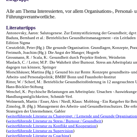
Alle am Thema Interessierten, vor allem Organisations-, Personal- 
Führungsverantwortliche.
Literaturtipps
Antonovsky, Aaron: Salutogenese. Zur Entmystifizierung der Gesundheit; dgvt
Badura, Bernhard et al.: Betriebliches Gesundheitsmanagement - ein Leitfaden f
Edition Sigma
Creutzfeldt, Peter (Hg.): Die gesunde Organisation. Grundlagen, Konzepte, Pr
Freimuth, Joachim (Hg.): Die Angst der Manger; Hogrefe
Grossmann, R. / Scala, K.: Gesundheit durch Projekte fördern; Weinheim
Maslach, C. / Leiter, M.P.: Die Wahrheit über Burnout. Stress am Arbeitsplatz u
dagegen tun können; Springer
Morschhäuser, Martina (Hg.): Gesund bis zur Rente. Konzepte gesundheits- und
Arbeits- und Personalpolitik; BMBF Bonn und Fraunhofer-Institut
Ritter, W. / Scherf, M.: Betriebliche Gesundheitsförderung in 12 ausgesuchten
Hans-Böckler-Stiftung
Wenchel, K.: Psychische Belastungen am Arbeitsplatz. Ursachen - Auswirkunge
Handlungsmöglichkeiten; Schmidt-Verl.
Wolmerath, Martin / Esser, Alex / Niedl, Klaus: Mobbing - Ein Ratgeber für Be
Zimolog, B. (Hg.): Management des Arbeits- und Gesundheitsschutzes. Die erf
Strategien der Unternehmen; Gabler
(
weiterführende Literatur zu Changemgt. / Lernende und Gesunde Organisation
(
weiterführende Literatur zu Stress / Burnout / Gesundheit
)
(
weiterführende Literatur zu Konflikt und Kooperation
)
(
weiterführende Literatur zu Supervision
)
(
weiterführende Literatur zu Coaching
)