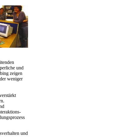
itenden
perliche und
bing zeigen
oder weniger
verstärkt
rn.
und
teraktions-
lungsprozess
gsverhalten und