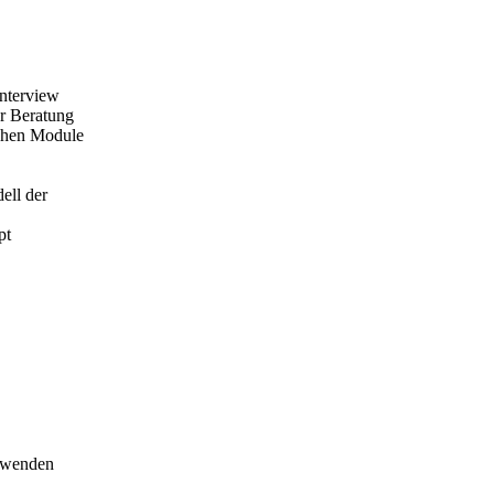
Interview
er Beratung
chen Module
ell der
pt
nwenden