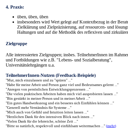
4. Praxis:
üben, üben, üben
insbesonders wird Wert gelegt auf Kontextbezug in der Berat
Zielklärung und Zielpräzisierung, auf ressourcen- und lösungs
Haltungen und auf die Methodik des reflexiven und zirkuläre
Zielgruppe
Alle interessierten Zielgruppen; insbes. TeilnehmerInnen im Rahm
und Fortbildungen wie z.B. "Lebens- und Sozialberatung",
Universitätslehrgängen u.a.
TeilnehmerInnen-Nutzen (Feedback-Beispiele)
"Mut, mich einzulassen und zu "spüren" ..."
"Habe für meine Arbeit und Person ganz viel und Bedeutsames gelernt ..."
"Anregen von persönlichen Entwicklungsprozessen ..."
"Die vielen praktischen Arbeiten haben mich viel ausprobieren lassen ..."
"Bin gestärkt in meiner Person und in meiner Arbeit ..."
"Ein gutes Handwerkszeug und ein besseres sich Einfühlen können ..."
"Generell mehr Verständnis für Systeme ..."
"Mich auch von Gefühl und Intuition leiten lassen ..."
"Herzlichen Dank für den intensiven Blick nach innen ..."
"Vielen Dank für die lehrreiche, schöne Zeit ..."
"Bitte so natürlich, respektvoll und einfühlsam weitermachen ..."
(
mehr
)