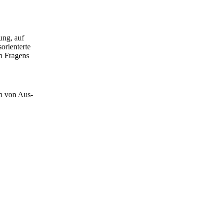
ung, auf
orienterte
n Fragens
en von Aus-