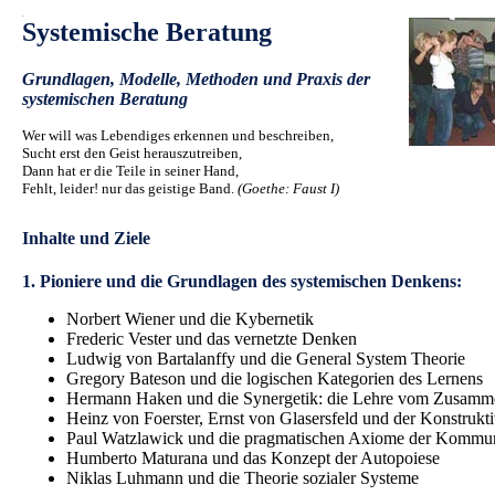
.
Systemische Beratung
Grundlagen, Modelle, Methoden und Praxis der
systemischen Beratung
Wer will was Lebendiges erkennen und beschreiben,
Sucht erst den Geist herauszutreiben,
Dann hat er die Teile in seiner Hand,
Fehlt, leider! nur das geistige Band.
(Goethe: Faust I)
.
.
Inhalte und Ziele
1. Pioniere und die Grundlagen des systemischen Denkens:
Norbert Wiener und die Kybernetik
Frederic Vester und das vernetzte Denken
Ludwig von Bartalanffy und die General System Theorie
Gregory Bateson und die logischen Kategorien des Lernens
Hermann Haken und die Synergetik: die Lehre vom Zusam
Heinz von Foerster, Ernst von Glasersfeld und der Konstrukt
Paul Watzlawick und die pragmatischen Axiome der Kommun
Humberto Maturana und das Konzept der Autopoiese
Niklas Luhmann und die Theorie sozialer Systeme