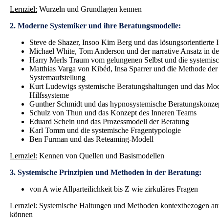
Lernziel:
Wurzeln und Grundlagen kennen
2. Moderne Systemiker und ihre Beratungsmodelle:
Steve de Shazer, Insoo Kim Berg und das lösungsorientierte 
Michael White, Tom Anderson und der narrative Ansatz in d
Harry Merls Traum vom gelungenen Selbst und die systemis
Matthias Varga von Kibéd, Insa Sparrer und die Methode der
Systemaufstellung
Kurt Ludewigs systemische Beratungshaltungen und das Mod
Hilfssysteme
Gunther Schmidt und das hypnosystemische Beratungskonze
Schulz von Thun und das Konzept des Inneren Teams
Eduard Schein und das Prozessmodell der Beratung
Karl Tomm und die systemische Fragentypologie
Ben Furman und das Reteaming-Modell
Lernziel:
Kennen von Quellen und Basismodellen
3. Systemische Prinzipien und Methoden in der Beratung:
von A wie Allparteilichkeit bis Z wie zirkuläres Fragen
Lernziel:
Systemische Haltungen und Methoden kontextbezogen a
können