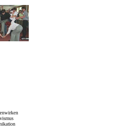
menwirken
ivismus
ikation