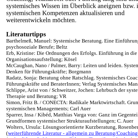
systemisches Wissen im Überblick aneignen bzw. 
systemischen Kompetenzen aktualisieren und
weiterentwickeln möchten.
Literaturtipps
Barthelmeß, Manuel: Systemische Beratung. Eine Einführun
psychosoziale Berufe; Beltz
Erb, Kristine: Die Ordnungen des Erfolgs. Einführung in die
Organisationsaufstellung; Kösel
McCaughan, Nano / Palmer, Barry: Leiten und leiden. Syste
Denken für Führungskräfte; Borgmann
Radatz, Sonja: Beratung ohne Ratschlag. Systemisches Coac
Führungskräfte und BeraterInnen; Verlag Systemisches Ma
Schlippe, Arist von / Schweitzer, Jochen: Lehrbuch der syst
Therapie und Beratung; VR
Simon, Fritz B. / CONECTA: Radikale Marktwirtschaft. Gru
systemischen Managements; Carl Auer
Sparrer, Insa / Kibéd, Matthias Varga von: Ganz im Gegentei
Grundformen systemischer Strukturaufstellungen; C. Auer
Wolters, Ursula: Lösungsorientierte Kurzberatung, Rosenbe
(
weiterführende Literatur - allgemein zu Beratung/Coaching