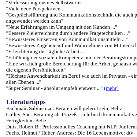
"Verbesserung meines Selbstwertes ..."
"Viele neue Perspektiven ..."
"Gesprächsführung und Kommunikationstechnik, die auch p
angewendet werden kann"
"Neue Erfahrungen im Umgang mit den Kunden ..."
"Bessere Zielerreichung durch andere Fragetechniken ..."
"Bewussteres Einsetzen von Kommunikationsmitteln ..."
"Bewussteres Zugehen auf und Wahrnehmen von Mitmensche
"Erleichterung der tägliche Arbeit ..."
"Erhöhung der sozialen Kompetenz und der Beratungskompet
"Eine wirklich große Bereicherung für die Arbeit genauso w
die eigenen Persönlichkeit"
"Höchste Anwendbarkeit im Beruf wie auch im Privaten - ei
allen Ebenen ..."
"Super Seminar - absolut empfehlenswert ..."
(mehr)
Literaturtipps
Bachmair, Sabine u.a.: Beraten will gelernt sein; Beltz
Culley, Sue: Beratung als Prozeß - Lehrbuch kommunikative
Fertigkeiten; Beltz
Dilts, Robert B.: Professionelles Coaching mit NLP; Junfer
Fuchs, Helmut / Huber, Andreas: Die 16 Lebensmotive; dtv